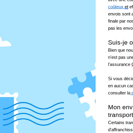
coûteux 
et
 e
envois sont 
finale par no
pas les envoi
Suis-je 
Bien que nou
n'est pas une
l'assurance 
Si vous déci
en aucun cas
consulter la
 
Mon envo
transpor
Certains tra
d'affranchis