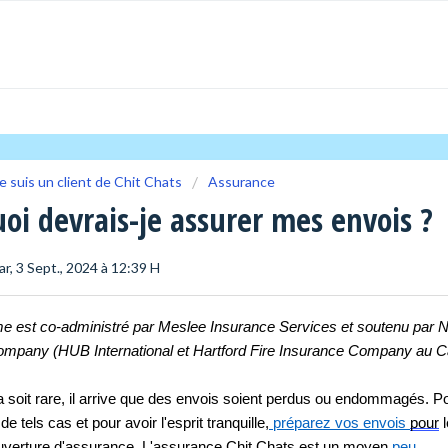
e suis un client de Chit Chats
Assurance
oi devrais-je assurer mes envois ?
ar, 3 Sept., 2024 à 12:39 H
 est co-administré par Meslee Insurance Services et soutenu par Na
mpany (HUB International et Hartford Fire Insurance Company au C
a soit rare, il arrive que des envois soient perdus ou endommagés. Po
e tels cas et pour avoir l'esprit tranquille,
 préparez vos envois 
pour
 
verture d'assurance. L'assurance 
Chit
 Chats est un moyen
 peu 