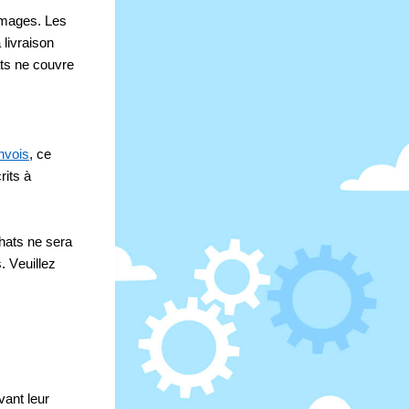
mmages. Les 
livraison 
ts ne couvre 
nvois
, ce 
its à 
hats ne sera 
Veuillez 
ant leur 