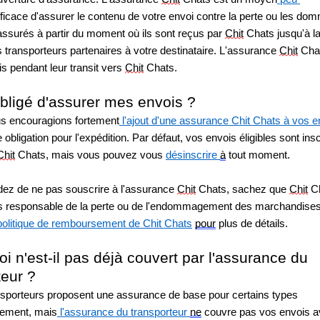
fficace d'assurer le contenu de votre envoi contre la perte ou les do
assurés à partir du moment où ils sont reçus par 
Chit
 Chats jusqu'à la 
s transporteurs partenaires à votre destinataire. L'assurance 
Chit
 Cha
s pendant leur transit vers 
Chit
 Chats.
obligé d'assurer mes envois ?
s encouragions fortement
 l'ajout d'une assurance Chit Chats à vos e
 obligation pour l'expédition. Par défaut, vos envois éligibles sont inscr
Chit
 Chats, mais vous pouvez vous 
désinscrire 
à
 tout moment.
dez de ne pas souscrire à l'assurance 
Chit
 Chats, sachez que 
Chit
 C
 responsable de la perte ou de l'endommagement des marchandises. 
politique de remboursement de Chit Chats
pour
 plus de détails.
i n'est-il pas déjà couvert par l'assurance du 
teur ?
nsporteurs proposent une assurance de base pour certains types 
sement, mais
 l'assurance du transporteur 
ne
 couvre pas vos envois av