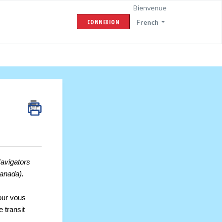
Bienvenue
CONNEXION
French
vigators 
anada).
ur vous 
le transit 