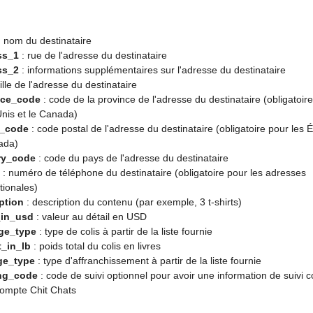
 nom du destinataire
ss_1
: rue de l'adresse du destinataire
ss_2
: informations supplémentaires sur l'adresse du destinataire
ille de l'adresse du destinataire
nce_code
: code de la province de l'adresse du destinataire (obligatoire
Unis et le Canada)
l_code
: code postal de l'adresse du destinataire (obligatoire pour les É
ada)
ry_code
: code du pays de l'adresse du destinataire
: numéro de téléphone du destinataire (obligatoire pour les adresses
tionales)
ption
: description du contenu (par exemple, 3 t-shirts)
_in_usd
: valeur au détail en USD
ge_type
: type de colis à partir de la liste fournie
_in_lb
: poids total du colis en livres
ge_type
: type d'affranchissement à partir de la liste fournie
ing_code
: code de suivi optionnel pour avoir une information de suivi 
compte Chit Chats