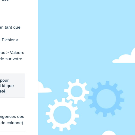
en tant que
 Fichier >
ous > Valeurs
le sur votre
pour 
 là que 
eté.
exigences des
 de colonne).