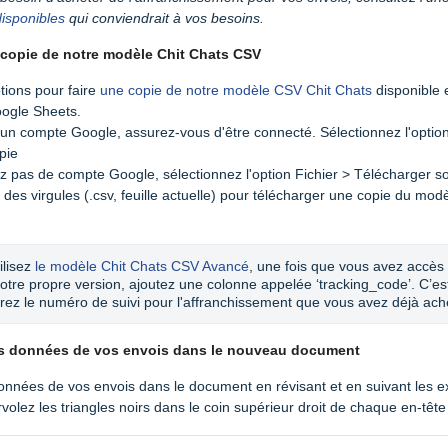
disponibles
qui conviendrait à vos besoins.
e copie de notre modèle Chit Chats CSV
ptions pour faire
une copie de notre modèle CSV Chit Chats
disponible 
ogle Sheets.
un compte Google, assurez-vous d'être connecté. Sélectionnez l'option
pie
z pas de compte Google, sélectionnez l'option Fichier > Télécharger s
des virgules (.csv, feuille actuelle) pour télécharger une copie du modè
ilisez 
le modèle Chit Chats CSV Avancé
, une fois que vous avez accès 
votre propre version, ajoutez une colonne appelée ‘tracking_code’. C’est
irez le numéro de suivi pour l'affranchissement que vous avez déjà ach
les données de vos envois dans le nouveau document
données de vos envois dans le document en révisant et en suivant les 
volez les triangles noirs dans le coin supérieur droit de chaque en-tête