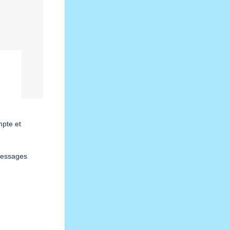
pte et
 messages