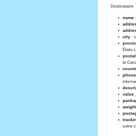
Destinataire
name
:
addre
addre
city
: v
provi
États-
posta
le Can
count
phone
interna
descri
value
packa
weight
posta
track
votre 