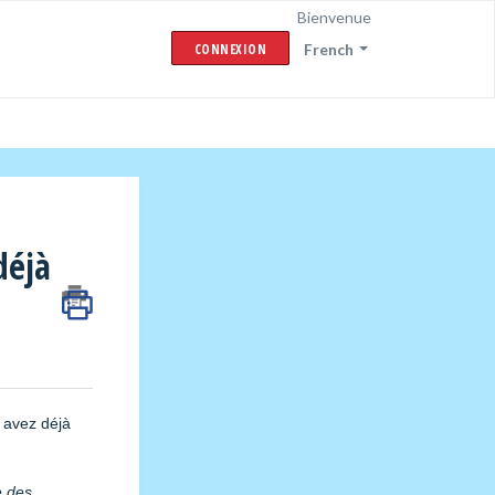
Bienvenue
CONNEXION
French
déjà
s avez déjà
e des