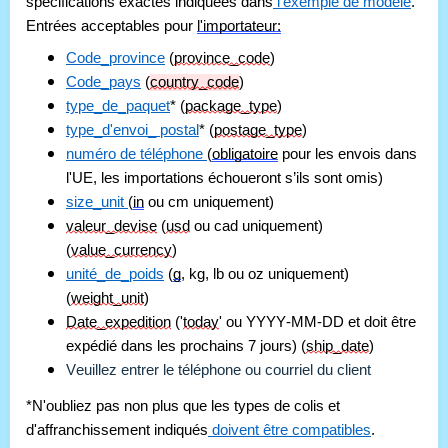
spécifications exactes indiquées dans
 l'exemple de modèle
. 
Entrées acceptables pour 
l'importateur:
Code_province
 (
province_code
)
Code_pays
 (
country_code
)
type_de_paquet
* (
package_type
)
type_d'envoi_ postal
* (
postage_type
)
numéro de téléphone 
(
obligatoire
 pour les envois dans 
l'UE, les importations échoueront s’ils sont omis)
size_unit 
(
in
 ou cm uniquement)
valeur_devise
 (
usd
 ou cad uniquement) 
(
value_currency
)
unité_de_poids
 (
g
, kg, lb ou oz uniquement) 
(
weight_unit
)
Date_expedition
 ('
today
' ou YYYY-MM-DD et doit être 
expédié dans les prochains 7 jours) (
ship_date
)
Veuillez entrer le téléphone ou courriel du client
*N'oubliez pas non plus que les types de colis et 
d'affranchissement indiqués
 doivent être compatibles
. 