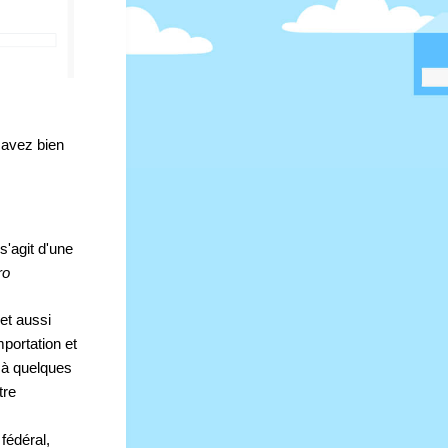
avez bien 
'agit d'une 
o 
et aussi 
ortation et 
à quelques 
re 
édéral, 