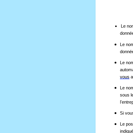
Le nom
donnée
Le nom 
donnée
Le nom 
automa
vous
 
Le nom 
sous l
l'entre
Si vous
Le pos
indiqu