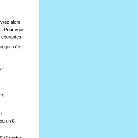
vrez alors 
t. Pour vous 
s courantes.
 qui a été 
m 
ro 
 
ou un 8.