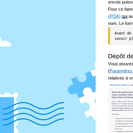
envois puiss
Pour ce fair
(POA)
qui
 au
nom. Le form
Avant de
savoir p
Dépôt d
Vous pouvez 
(
Paramètres 
relatives à v