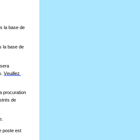
ns la base de
s la base de 
sera 
. 
Veuillez 
a procuration 
trés de 
e. 
 poste est 