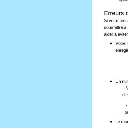
Erreurs 
Si votre proc
soumettre à 
aider à évite
Votre 
enregi
Un num
 - 
d'e
 
p
Le mau