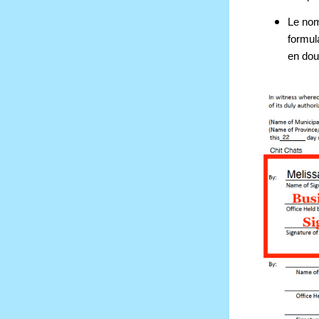
Le nom
formula
en do