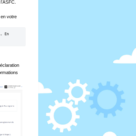
l'ASFC. 
en votre 
. En 
claration 
ormations 