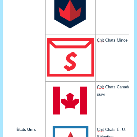
Chit
 Chats Mince
Chit
 Chats Canada 
ave
suivi
États-Unis
Chit
 Chats É.-U. 
Sélection