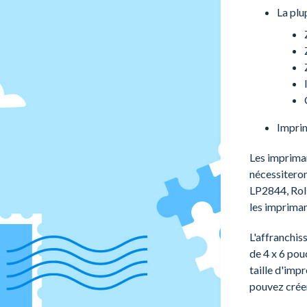
La plu
Impri
Les impriman
nécessiteron
LP2844, Roll
les imprima
L'affranchis
de 4 x 6 pou
taille d'imp
pouvez créer