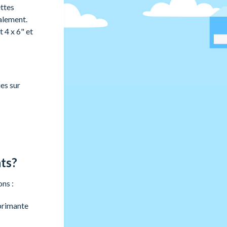
ettes
alement.
 4 x 6" et
ues sur
ts?
ns :
mprimante