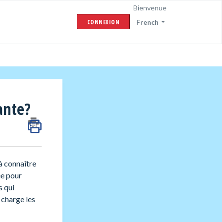
Bienvenue
CONNEXION
French
ante?
à connaître
ée pour
s qui
 charge les