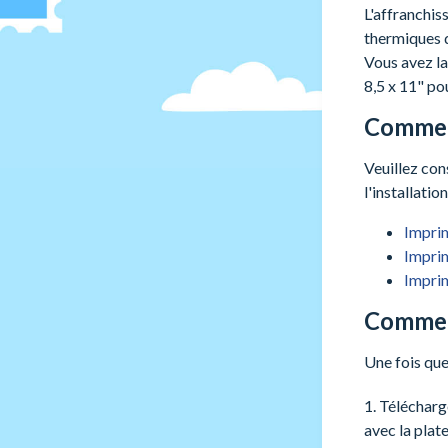
L'affranchis
thermiques d
Vous avez la
8,5 x 11" po
Comment
Veuillez con
l'installati
Impri
Impri
Impri
Comment
Une fois que
1. Télécharg
avec la plat