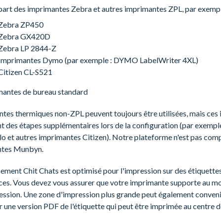
part des imprimantes Zebra et autres imprimantes ZPL, par exempl
Zebra ZP450
Zebra GX420D
Zebra LP 2844-Z
Imprimantes Dymo (par exemple : DYMO LabelWriter 4XL)
Citizen CL-S521
mantes de bureau standard
tes thermiques non-ZPL peuvent toujours être utilisées, mais ces
t des étapes supplémentaires lors de la configuration (par exempl
o et autres imprimantes Citizen). Notre plateforme n'est pas com
ntes Munbyn.
sement Chit Chats est optimisé pour l'impression sur des étiquett
ces. Vous devez vous assurer que votre imprimante supporte au mo
ression. Une zone d'impression plus grande peut également conveni
 une version PDF de l'étiquette qui peut être imprimée au centre d