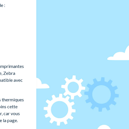
e :
 imprimantes
e, Zebra
patible avec
es thermiques
ins cette
r, car vous
e la page.