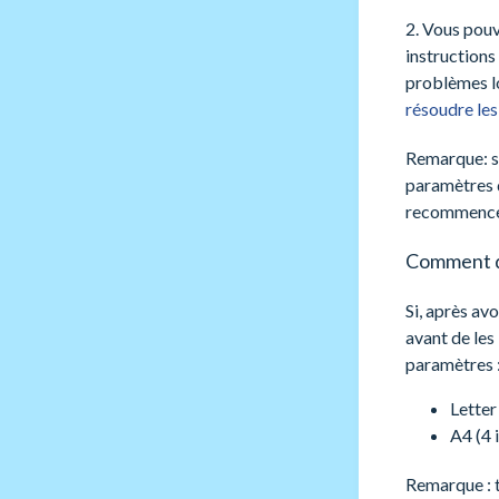
2. Vous pouv
instructions
problèmes lo
résoudre le
Remarque: si
paramètres 
recommencer
Comment dé
Si, après av
avant de les
paramètres 
Letter
A4 (4 
Remarque : t