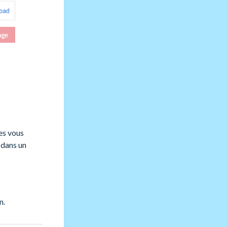
es vous
s dans un
n.