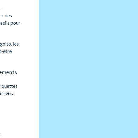
s
ez des
seils pour
nito, les
t-être
rgements
tiquettes
ans vos
t