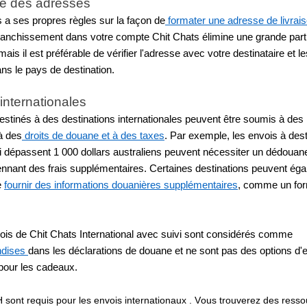
e des adresses
a ses propres règles sur la façon de
 formater une adresse de livrai
ffranchissement dans votre compte Chit Chats élimine une grande parti
 mais il est préférable de vérifier l'adresse avec votre destinataire et le
ns le pays de destination.
nternationales
estinés à des destinations internationales peuvent être soumis à des 
à des
 droits de douane et à des taxes
. Par exemple, les envois à desti
qui dépassent 1 000 dollars australiens peuvent nécessiter un dédouan
yennant des frais supplémentaires. Certaines destinations peuvent ég
 
fournir des informations douanières supplémentaires
, comme un form
ois de Chit Chats International avec suivi sont considérés comme 
dises 
dans les déclarations de douane et ne sont pas des options d'e
pour les cadeaux.
sont requis pour les envois internationaux . Vous trouverez des ressou