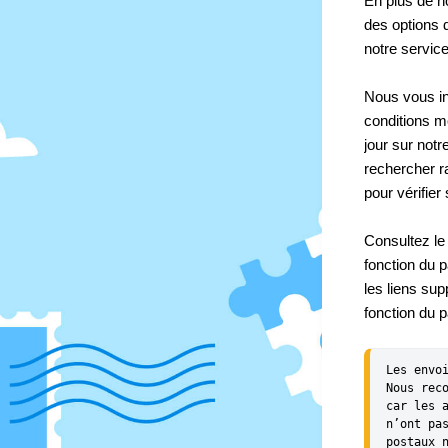
En plus de n
des options 
notre service
N
ous vous i
conditions m
jour sur notre
rechercher r
pour vérifier
Consultez le
fonction du p
les liens sup
fonction du p
Les envo
Nous rec
car les 
n’ont pa
postaux 