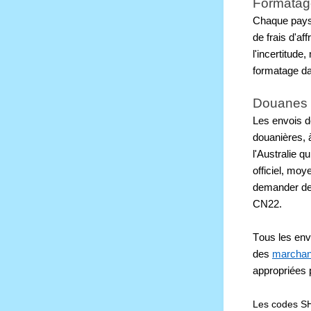
Formatag
Chaque pays 
de frais d'a
l'incertitude,
formatage da
Douanes i
Les envois d
douanières, 
l'Australie 
officiel, mo
demander de
CN22. 
Tous les env
des 
marchan
appropriées 
Les codes SH 