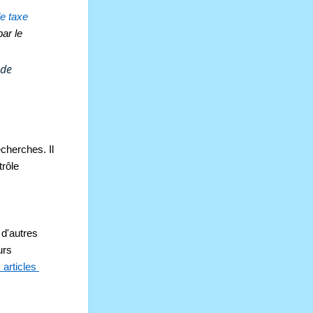
 taxe 
r le 
 de
herches. Il 
rôle 
 d'autres 
rs 
articles 