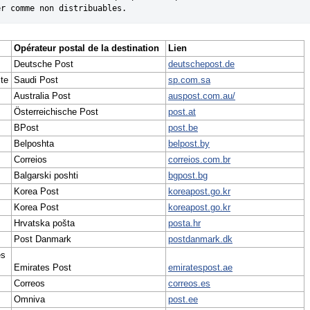
er comme non distribuables.
Opérateur postal de la destination
Lien
Deutsche Post
deutschepost.de
te
Saudi Post
sp.com.sa
Australia Post
auspost.com.au/
Österreichische Post
post.at
BPost
post.be
Belposhta
belpost.by
Correios
correios.com.br
Balgarski poshti
bgpost.bg
Korea Post
koreapost.go.kr
Korea Post
koreapost.go.kr
Hrvatska pošta
posta.hr
Post Danmark
postdanmark.dk
es
Emirates Post
emiratespost.ae
Correos
correos.es
Omniva
post.ee