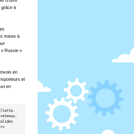
r d'offrir 
 grâce à 
es 
s mises à 
ur 
 « Russie » 
nvois en 
nsporteurs et 
vi en 
llette. 
retenus, 
alides 
rs 
 