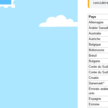
considér
Pays
Allemagne
Arabie Saoudi
Australie
Autriche
Belgique
Biélorussie
Brésil
Bulgarie
Corée du Sud
Corée du Sud
Croatie
Danemark^
Émirats arab
unis
Espagne
Estonie