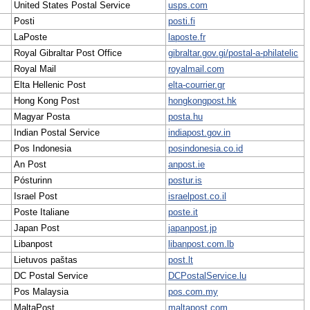
United States Postal Service
usps.com
Posti
posti.fi
LaPoste
laposte.fr
Royal Gibraltar Post Office
gibraltar.gov.gi/postal-a-philatelic
Royal Mail
royalmail.com
Elta Hellenic Post
elta-courrier.gr
Hong Kong Post
hongkongpost.hk
Magyar Posta
posta.hu
Indian Postal Service
indiapost.gov.in
Pos Indonesia
posindonesia.co.id
An Post
anpost.ie
Pósturinn
postur.is
Israel Post
israelpost.co.il
Poste Italiane
poste.it
Japan Post
japanpost.jp
Libanpost
libanpost.com.lb
Lietuvos paštas
post.lt
DC Postal Service
DCPostalService.lu
Pos Malaysia
pos.com.my
MaltaPost
maltapost.com