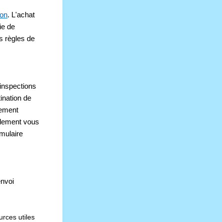
son
. L'achat 
e de 
s règles de 
inspections 
nation de 
ement 
alement vous 
ulaire 
nvoi 
rces utiles 