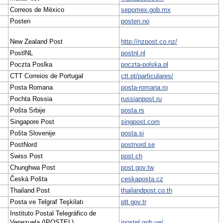
Correos de México
sepomex.gob.mx
Posten
posten.no
New Zealand Post
http://nzpost.co.nz/
PostlNL
postnl.nl
Poczta Poslka
poczta-polska.pl
CTT Correios de Portugal
ctt.pt/particulares/
Posta Romana
posta-romana.ro
Pochta Rossia
russianpost.ru
Pošta Srbije
posta.rs
Singapore Post
singpost.com
Pošta Slovenije
posta.si
PostNord
postnord.se
Swiss Post
post.ch
Chunghwa Post
post.gov.tw
Česká Pošta
ceskaposta.cz
Thailand Post
thailandpost.co.th
Posta ve Telgraf Teşkilatı
ptt.gov.tr
Instituto Postal Telegráfico de
Venezuela (IPOSTEL)
ipostel.gob.ve/