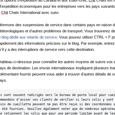
os options d'expédition au Canada et aux États-Unis, 
Chit
 Chats est fie
d'expédition économiques pour les entreprises vers les pays suivants
 
Chit
 Chats International avec suivi
.
nformons des suspensions de service dans certains pays en raison d
étéorologiques et d'autres problèmes de transport. Vous trouverez de
 
blog dédié aux retards de service
. Vous pouvez utiliser CTRL + F po
apidement des informations précises sur le blog. Par exemple, entrez
 s’il y a des interruptions de service vers cette destination.
 tableau ci-dessous pour connaître les autres moyens de suivre vos e
ays de destination. Les envois internationaux impliquent plusieurs tra
plémentaire fournis peuvent vous aider à trouver d'autres détails de su
ays. 
is sont souvent redirigés vers le bureau de poste local pour cuei
ommandons d’aviser vos clients de vérifier si leurs colis y sont 
avis de cueillette peuvent ne pas être reçus si des coordonnées v
s été fournies. Veuillez également noter que de nombreux opérateu
ne retiennent les colis que pour une période limitée avant de les