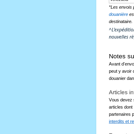
*Les envois p
douanière
 es
destinataire.
^L’expéditi
nouvelles rè
Notes sur
Avant d'envo
peut y avoir 
douanier dan
Articles in
Vous devez sa
articles dont
partenaires p
interdits et r