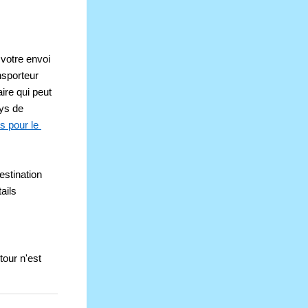
 votre envoi 
sporteur 
re qui peut 
ys de 
s pour le 
stination 
ils 
our n'est 