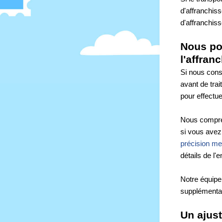
d'affranchiss
d'affranchis
Nous po
l'affran
Si nous cons
avant de trai
pour effectu
Nous compren
si vous avez 
précision me
détails de l'e
Notre équipe 
supplémentai
Un ajus