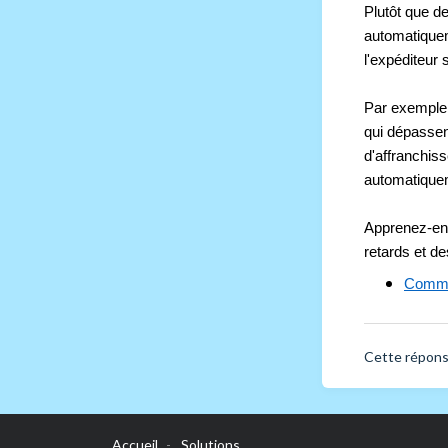
Plutôt que de
automatiquem
l'expéditeur 
Par exemple,
qui dépassen
d'affranchis
automatiquem
Apprenez-en 
retards et de
Commen
Cette réponse
Accueil
Solutions