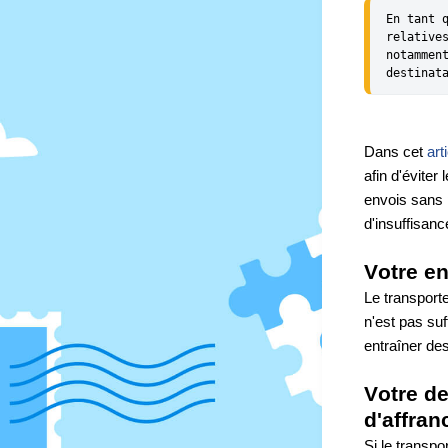
En tant 
relative
notammen
destinat
Dans cet 
art
afin d'éviter
envois sans 
d'insuffisan
Votre en
Le transporte
n'est pas suff
entraîner de
Votre de
d'affran
Si le transpor