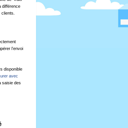
 différence 
clients.
ectement 
pérer l'envoi 
 disponible 
rer avec 
 saisie des 
é