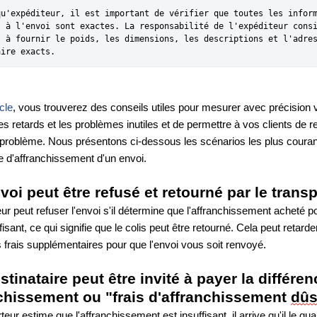
qu'expéditeur, il est important de vérifier que toutes les inform
s à l'envoi sont exactes. La responsabilité de l'expéditeur consi
t à fournir le poids, les dimensions, les descriptions et l'adres
aire exacts.
icle
, vous trouverez des conseils utiles pour mesurer avec précision v
 les retards et les problèmes inutiles et de permettre à vos clients de re
problème. Nous présentons ci-dessous les scénarios les plus couran
ce d'affranchissement d'un envoi.
voi peut être refusé et retourné par le trans
ur peut refuser l'envoi s'il détermine que l'affranchissement acheté pou
isant, ce qui signifie que le colis peut être retourné. Cela peut retarder 
s frais supplémentaires pour que l'envoi vous soit renvoyé.
stinataire peut être invité à payer la différenc
chissement ou "frais d'affranchissement 
dû
teur estime que l'affranchissement est insuffisant, il arrive qu'il le quali