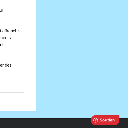
r 
affranchis 
ments 
t 
ter des 