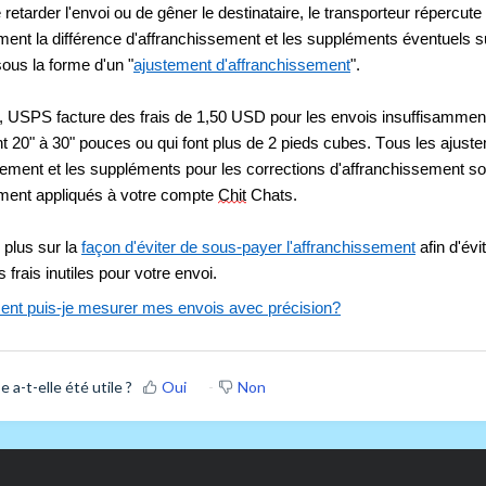
 retarder l'envoi ou de gêner le destinataire, le transporteur répercute 
ent la différence d'affranchissement et les suppléments éventuels su
sous la forme d'un "
ajustement d'affranchissement
".
 USPS facture des frais de 1,50 USD pour les envois insuffisamment 
t 20" à 30" pouces ou qui font plus de 2 pieds cubes. Tous les ajuste
sement et les suppléments pour les corrections d'affranchissement son
ent appliqués à votre compte 
Chit
 Chats.
plus sur la 
façon d'éviter de sous-payer l'affranchissement
 afin d'évi
s frais inutiles pour votre envoi.
t puis-je mesurer mes envois avec 
précision?
 a-t-elle été utile ?
Oui
Non