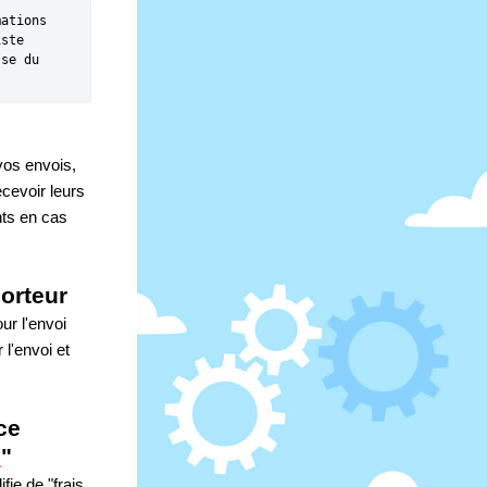
ations 
ste 
se du 
os envois, 
cevoir leurs 
ts en cas 
porteur
r l'envoi 
l'envoi et 
e 
s
"
fie de "frais 