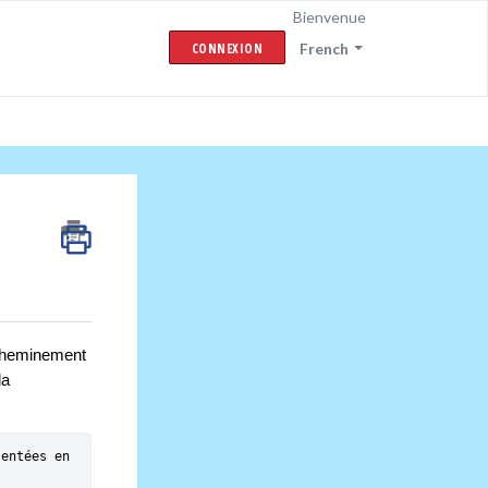
Bienvenue
CONNEXION
French
acheminement 
a 
entées en 