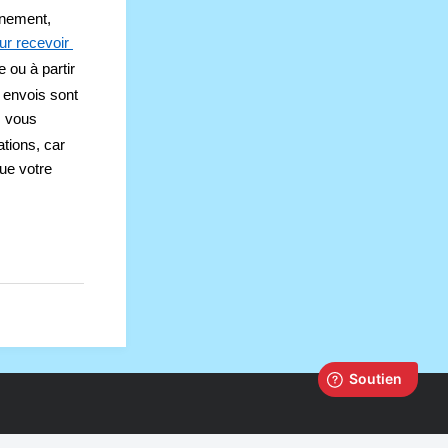
nement, 
ur recevoir 
 ou à partir 
 envois sont 
s vous 
ions, car 
ue votre 