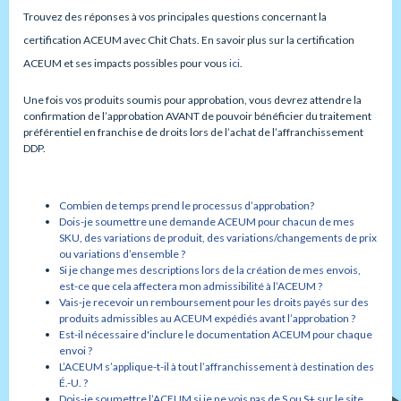
Trouvez des réponses à vos principales questions concernant la
certification ACEUM avec Chit Chats. En savoir plus sur la certification
ACEUM et ses impacts possibles pour vous
ici
.
Une fois vos produits soumis pour approbation, vous devrez attendre la
confirmation de l’approbation AVANT de pouvoir bénéficier du traitement
préférentiel en franchise de droits lors de l’achat de l’affranchissement
DDP.
Combien de temps prend le processus d’approbation?
Dois-je soumettre une demande ACEUM pour chacun de mes
SKU, des variations de produit, des variations/changements de prix
ou variations d’ensemble ?
Si je change mes descriptions lors de la création de mes envois,
est-ce que cela affectera mon admissibilité à l’ACEUM ?
Vais-je recevoir un remboursement pour les droits payés sur des
produits admissibles au ACEUM expédiés avant l’approbation ?
Est-il nécessaire d'inclure le documentation ACEUM pour chaque
envoi ?
L’ACEUM s’applique-t-il à tout l’affranchissement à destination des
É.-U. ?
Dois-je soumettre l’ACEUM si je ne vois pas de S ou S+ sur le site