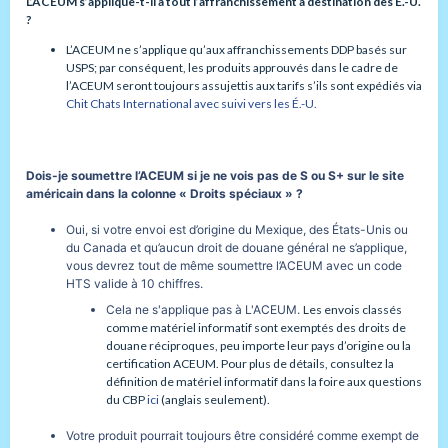
L’ACEUM s’applique-t-il à tout l’affranchissement à destination des É.-U.
?
L’ACEUM ne s’applique qu’aux affranchissements DDP basés sur
USPS; par conséquent, les produits approuvés dans le cadre de
l’ACEUM seront toujours assujettis aux tarifs s’ils sont expédiés via
Chit Chats International avec suivi vers les É.-U.
Dois-je soumettre l’ACEUM si je ne vois pas de S ou S+ sur le site
américain dans la colonne « Droits spéciaux » ?
Oui, si votre envoi est d’origine du Mexique, des États-Unis ou
du Canada et qu’aucun droit de douane général ne s’applique,
vous devrez tout de même soumettre l’ACEUM avec un code
HTS valide à 10 chiffres.
Cela ne s'applique pas à L'ACEUM.
Les envois classés
comme matériel informatif sont exemptés des droits de
douane réciproques, peu importe leur pays d’origine ou la
certification ACEUM. Pour plus de détails, consultez la
définition de matériel informatif dans la foire aux questions
du CBP
ici
(anglais seulement).
Votre produit pourrait toujours être considéré comme exempt de