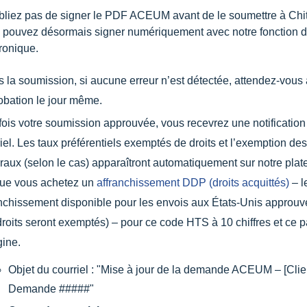
bliez pas de signer le PDF ACEUM avant de le soumettre à Chit
 pouvez désormais signer numériquement avec notre fonction d
ronique.
 la soumission, si aucune erreur n’est détectée, attendez-vous
obation le jour même.
ois votre soumission approuvée, vous recevrez une notification
iel. Les taux préférentiels exemptés de droits et l’exemption des 
raux (selon le cas) apparaîtront automatiquement sur notre plat
que vous achetez un
affranchissement DDP (droits acquittés)
– l
anchissement disponible pour les envois aux États-Unis appr
droits seront exemptés) – pour ce code HTS à 10 chiffres et ce 
gine.
Objet du courriel : "Mise à jour de la demande ACEUM – [Clie
Demande #####"