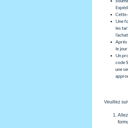
Soumet
Expédi
Cette 
Une fo
les ta
l’acha
Après 
le jou
Un pro
code S
une se
appro
Veuillez sui
Alle
form