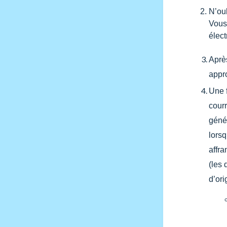
N’ou
Vous
élect
Après
appr
Une f
courr
géné
lors
affr
(les 
d’ori