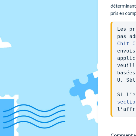
déterminant 
pris en comp
Les pr
Chit C
envois
applic
veuill
basées
U. Sél
sectio
l’affr
Comment vér