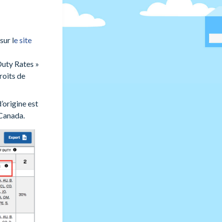
sur l
e site
Duty Rates »
roits de
’origine est
 Canada.