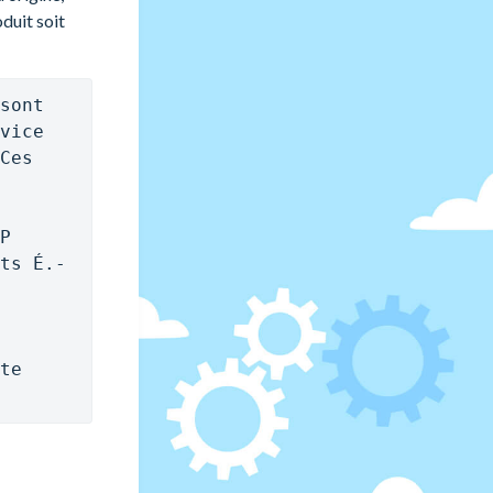
duit soit
sont 
pas admissibles lorsqu’ils sont expédiés par le service 
Ces 
P 
ts É.-
Si l’envoi est assujetti aux tarifs douaniers de la 
te 