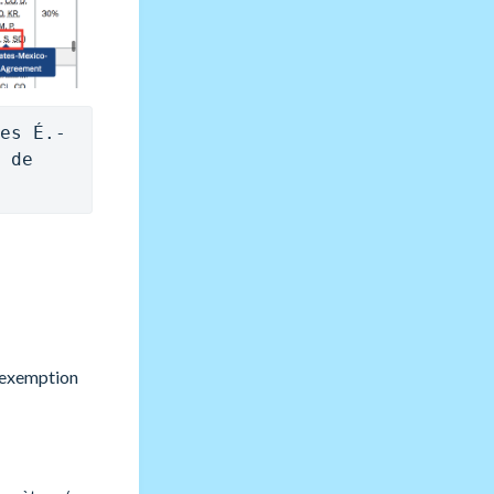
es É.-
 de 
e exemption
: