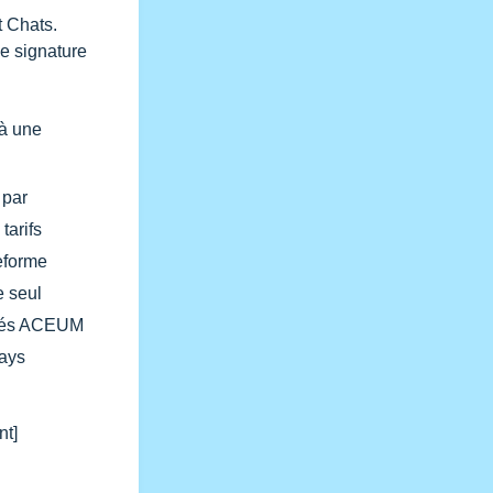
 Chats.
e signature
 à une
 par
tarifs
eforme
e seul
ouvés ACEUM
pays
nt]