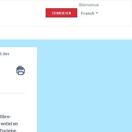
Bienvenue
CONNEXION
French
é des
libre-
entiel en
'origine,