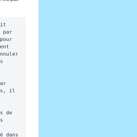
it 
 par 
pour 
ent 
nnuler 
s 
ar 
s, il 
s de 
s 
é dans 