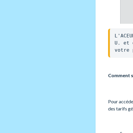
L'ACEU
U. et 
votre 
Comment so
Pour accéder
des tarifs g