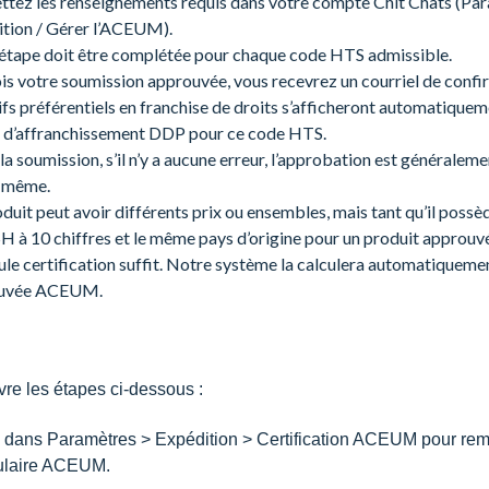
tez les renseignements requis dans votre compte Chit Chats (Par
tion / Gérer l’ACEUM).
étape doit être complétée pour chaque code HTS admissible.
is votre soumission approuvée, vous recevrez un courriel de confir
rifs préférentiels en franchise de droits s’afficheront automatiquem
t d’affranchissement DDP pour ce code HTS.
la soumission, s’il n’y a aucune erreur, l’approbation est générale
r même.
duit peut avoir différents prix ou ensembles, mais tant qu’il poss
H à 10 chiffres et le même pays d’origine pour un produit appro
ule certification suffit. Notre système la calculera automatique
uvée ACEUM.
vre les étapes ci-dessous :
z dans Paramètres > Expédition > Certification ACEUM pour remp
ulaire ACEUM.