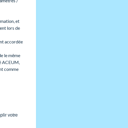
amètres /
mation, et
ent lors de
ment accordée
ède le même
uvé ACEUM,
ment comme
lir votre