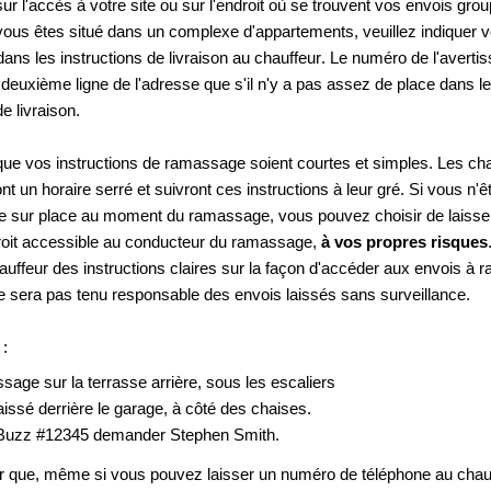
sur l'accès à votre site ou sur l'endroit où se trouvent vos envois grou
vous êtes situé dans un complexe d'appartements, veuillez indiquer v
ans les instructions de livraison au chauffeur. Le numéro de l'avertiss
a deuxième ligne de l'adresse que s'il n'y a pas assez de place dans le
de livraison.
 que vos instructions de ramassage soient courtes et simples. Les cha
 un horaire serré et suivront ces instructions à leur gré. Si vous n'ê
e sur place au moment du ramassage, vous pouvez choisir de laisser
oit accessible au conducteur du ramassage,
 à vos propres risques
auffeur des instructions claires sur la façon d'accéder aux envois à r
e sera pas tenu responsable des envois laissés sans surveillance.
:
age sur la terrasse arrière, sous les escaliers
laissé derrière le garage, à côté des chaises.
Buzz #12345 demander Stephen Smith.
er que, même si vous pouvez laisser un numéro de téléphone au chauf