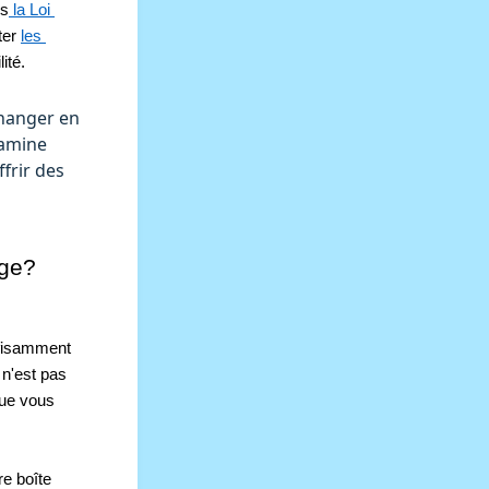
ns
 la Loi 
er 
les 
ité. 
changer en
xamine
frir des
age?
fisamment 
n'est pas 
ue vous 
e boîte 