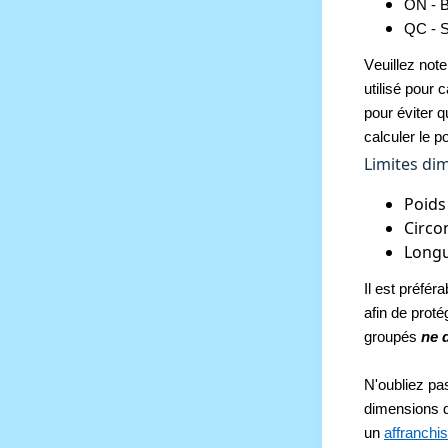
ON - B
QC - S
Veuillez note
utilisé pour 
pour éviter 
calculer le p
Limites dim
Poids 
Circo
Longu
Il est préfé
afin de proté
groupés 
ne 
N'oubliez pas
dimensions de
un 
affranchi