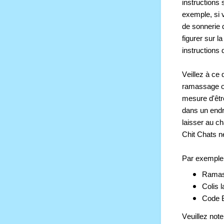
instructions 
exemple, si 
de sonnerie d
figurer sur l
instructions 
Veillez à ce
ramassage ont
mesure d'êtr
dans un endr
laisser au ch
Chit Chats n
Par exemple 
Ramass
Colis 
Code 
Veuillez not