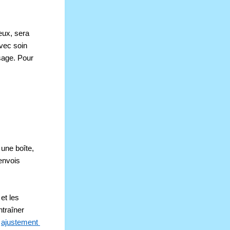
eux, sera 
vec soin 
age. Pour 
une boîte, 
envois 
t les 
traîner 
 
ajustement 