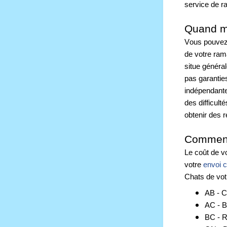
service de ra
Quand mo
Vous pouvez
de votre ram
situe général
pas garanties
indépendante
des difficulté
obtenir des 
Comment 
Le coût de v
votre
 envoi 
Chats de vot
AB - C
AC - B
BC - 