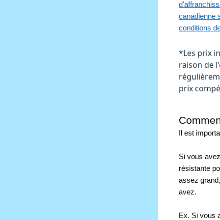
d'affranchis
canadienne s
conditions d
*Les prix i
raison de 
régulièrem
prix compét
Comment 
Il est import
Si vous avez
résistante po
assez grand,
avez. 
Ex. Si vous 