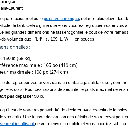
urlington
aint-Laurent
r que le poids réel ou le 
poids volumétrique
, selon le plus élevé des d
calculer le tarif. Cela signifie que vous voudrez regrouper vos envois a
que les grandes dimensions ne fassent gonfler le coût de votre ramass
oids volumétrique : (L*l*H) / 139, L, W, H en pouces.
ensionnelles :
: 150 lb (68 kg)
nférence maximale : 165 po (419 cm)
eur maximale : 108 po (274 cm)
rable de regrouper vos envois dans un emballage solide et sûr, comme 
ger vos colis. Pour des raisons de sécurité, le poids maximal de vos 
doit pas
 dépasser 50 lb.
 qu'il est de votre responsabilité de déclarer avec exactitude le poids e
 vos colis. Une fausse déclaration des détails de votre envoi peut en
ssement insuffisant 
de votre envoi consolidé et vous pourriez subir un