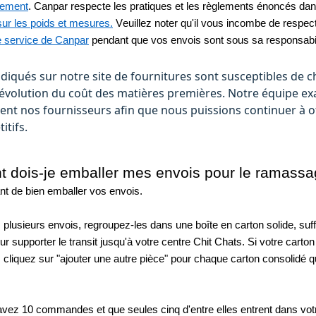
sement
. Canpar respecte les pratiques et les règlements énoncés da
ur les poids et mesures.
 Veuillez noter qu'il vous incombe de respect
e service de Canpar
 pendant que vos envois sont sous sa responsabil
ndiqués sur notre site de fournitures sont susceptibles de 
l'évolution du coût des matières premières. Notre équipe e
ent nos fournisseurs afin que nous puissions continuer à of
itifs.
dois-je emballer mes envois pour le ramass
ant de bien emballer vos envois. 
 plusieurs envois, regroupez-les dans une boîte en carton solide, suf
ur supporter le transit jusqu'à votre centre Chit Chats. Si votre carton 
 cliquez sur "ajouter une autre pièce" pour chaque carton consolidé q
avez 10 commandes et que seules cinq d'entre elles entrent dans votr