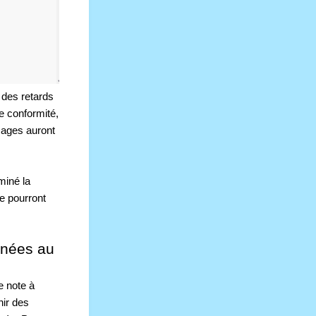
des retards 
 conformité, 
sages auront 
miné la 
 pourront 
inées au 
 note à 
ir des 