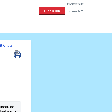
Bienvenue
CONNEXION
French
it Chats
ureau de 
ent pas à 