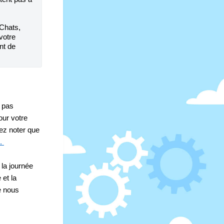
Chats, 
otre 
t de 
pas 
ur votre 
ez noter que 
. 
la journée 
et la 
e nous 