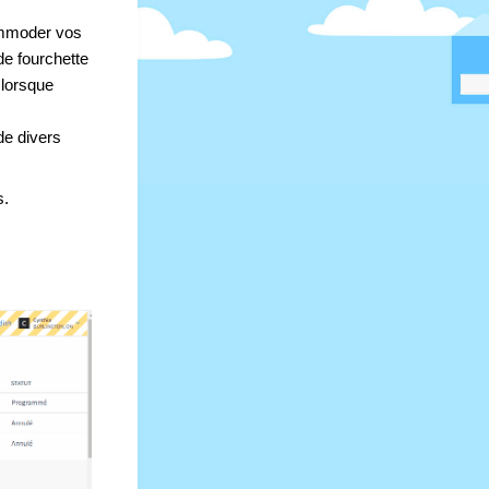
mmoder vos 
e fourchette 
lorsque 
e divers 
s.