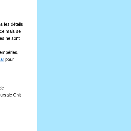
 les détails 
ce mais se 
es ne sont 
empéries, 
ar
 pour 
e 
ursale Chit 