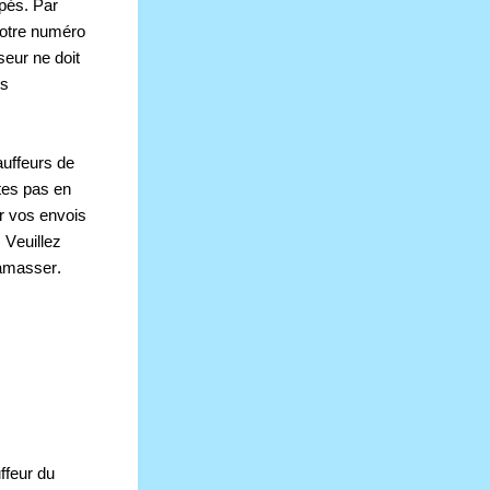
pés. Par 
otre numéro 
eur ne doit 
s 
uffeurs de 
tes pas en 
 vos envois 
. Veuillez 
amasser. 
feur du 