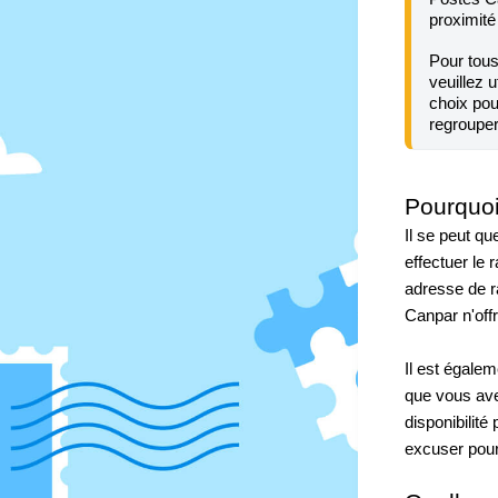
proximité
Pour tous
veuillez ut
choix pou
regrouper
Pourquoi
Il se peut q
effectuer le
adresse de r
Canpar n'off
Il est égalem
que vous avez
disponibilité
excuser pou