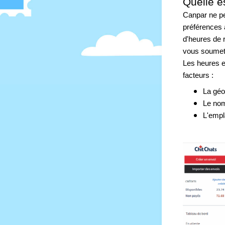
Quelle e
Canpar ne pe
préférences 
d'heures de 
vous soumet
Les heures e
facteurs :
La géo
Le nom
L'empl